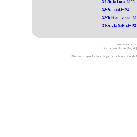
04-Sin la Luna.MP3
03-Fumani.MP3
02-Tristeza verde.M
01-Soy la Selva.MP3
Sueño en la Fáb
Réalisation :
Emiel Boyat
|
Photos du spectacle « Éloge de l’arbre » : Cécile