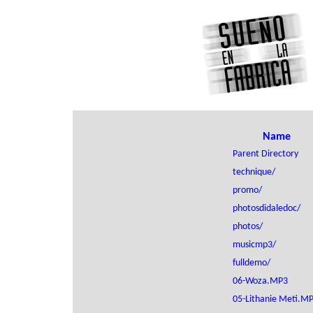
Name
Parent Directory
technique/
promo/
photosdidaledoc/
photos/
musicmp3/
fulldemo/
06-Woza.MP3
05-Lithanie Meti.M